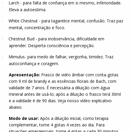
Larch - para falta de confiança em si mesmo, inferioridade.
·
Eleva a autoestima.
White Chestnut - para tagarelice mental, confusão. Traz paz
·
mental, concentração e foco.
Chestnut Bud - para inobservância, dificuldade em
·
aprender. Desperta consciência e percepção.
Mimulus- para medo de falhar, vergonha, timidez. Traz
·
autoconfiança e coragem.
Apresentação:
Frasco de vidro âmbar com conta-gotas
com 9 ml de brandy e as essências florais de Bach, com
validade de 7 anos. É necessária a diluição com água
mineral antes de usá-lo; após a diluição o frasco terá 30ml
e a validade é de 90 dias. Veja nosso vídeo explicativo
abaixo.
Modo de usar:
Após a diluição inicial, como terapia
complementar, tome 4 gotas 4 vezes ao dia. Para
situações emergenciais, tome 4 gotas a cada 30 minutos.