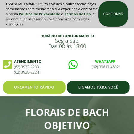
ESSENCIAL FARMUS utiliza cookies e outras tecnologias
semelhantes para melhorar a sua experiência conforme
a nossa
Política de Privacidade
e
Termos de Uso
, e
CONFIRMAR
ao continuar navegando você concorda com estas
condições.
HORÁRIO DE FUNCIONAMENTO
Seg a Sáb:
Das 08 às 18:00
ATENDIMENTO
WHATSAPP
(62) 3932-2233
(62) 99613-4632
(62) 3928-2224
ORÇAMENTO RÁPIDO
LIGAMOS PARA VOCÊ
FLORAIS DE BACH
OBJETIVO